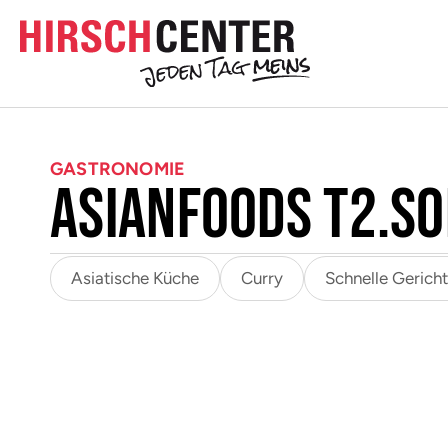
Inhalt
Direkt
zum
Menü
Direkt
zum
Footer
GASTRONOMIE
AsianFoods T2.S
Asiatische Küche
Curry
Schnelle Gerich