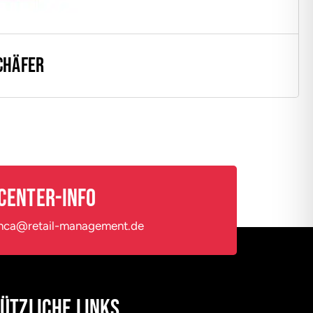
chäfer
Center-Info
hca@retail-management.de
ützliche Links