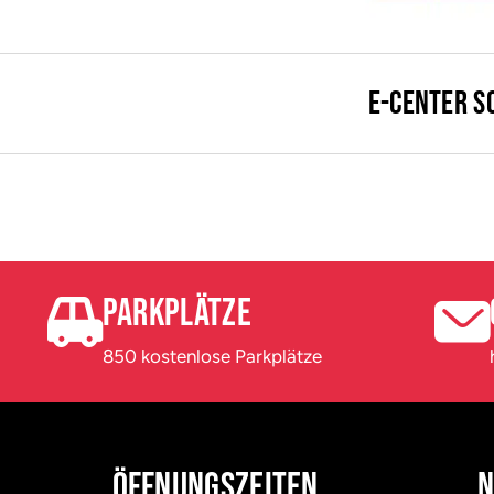
E-Center S
Parkplätze
850 kostenlose Parkplätze
Öffnungszeiten
N