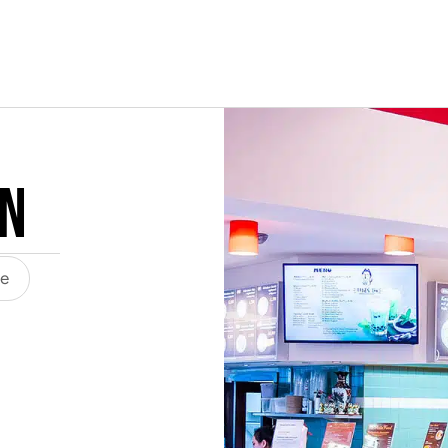
on
te