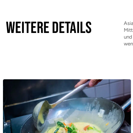
Weitere Details
Asia
Mit
und 
wen