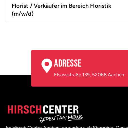
Florist / Verkäufer im Bereich Floristik
(m/w/d)
Adresse
Elsassstraße 139, 52068 Aachen
Im Hirsch Center Aachen verbinden sich Shopping, Genu