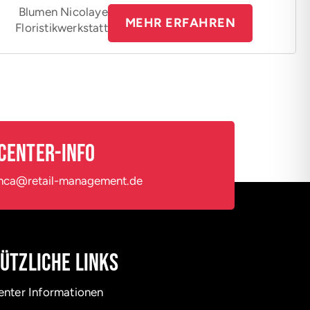
Blumen Nicolaye
MEHR ERFAHREN
Floristikwerkstatt
Center-Info
hca@retail-management.de
ützliche Links
enter Informationen