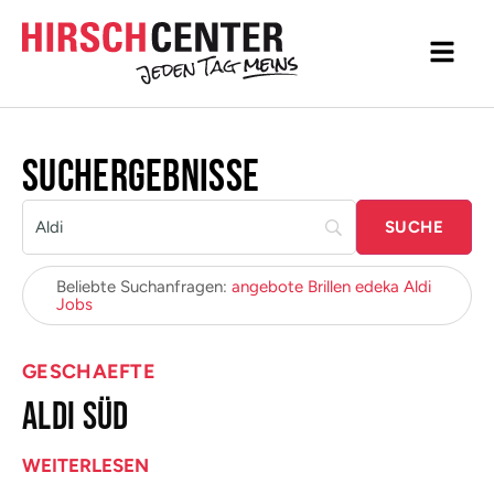
Inhalt
Direkt
zum
Menü
Direkt
zum
Footer
Suchergebnisse
Beliebte Suchanfragen:
angebote
Brillen
edeka
Aldi
Jobs
GESCHAEFTE
ALDI SÜD
WEITERLESEN